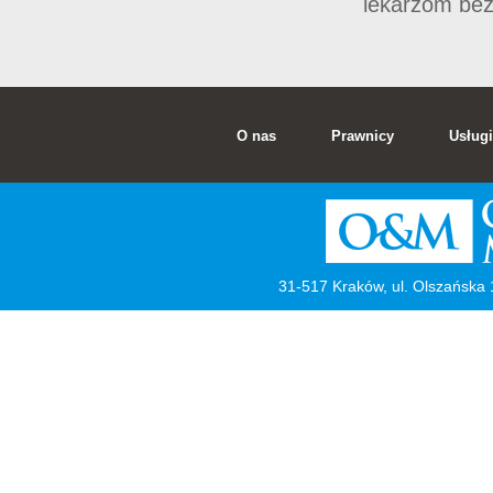
lekarzom bez
O nas
Prawnicy
Usługi
31-517 Kraków, ul. Olszańska 1