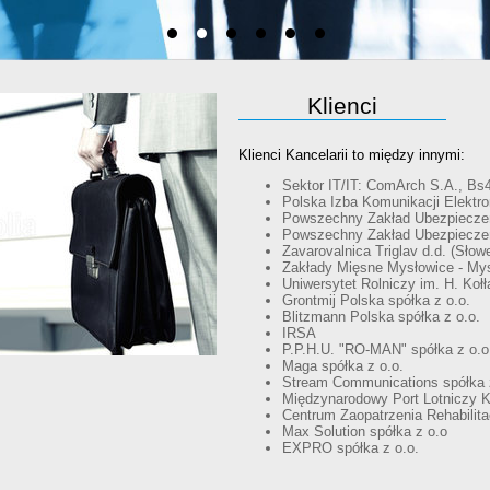
Klienci
Klienci Kancelarii to między innymi:
Sektor IT/IT: ComArch S.A., Bs4 
Polska Izba Komunikacji Elektro
Powszechny Zakład Ubezpiecze
Powszechny Zakład Ubezpiecze
Zavarovalnica Triglav d.d. (Słow
Zakłady Mięsne Mysłowice - Mys
Uniwersytet Rolniczy im. H. Kołł
Grontmij Polska spółka z o.o.
Blitzmann Polska spółka z o.o.
IRSA
P.P.H.U. "RO-MAN" spółka z o.o
Maga spółka z o.o.
Stream Communications spółka z 
Międzynarodowy Port Lotniczy Kr
Centrum Zaopatrzenia Rehabili
Max Solution spółka z o.o
EXPRO spółka z o.o.