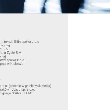
Internet, Elfin spółka z o.o
nicznej
ń S.A.
ń na Życie S.A
enia)
ław spółka z o.o.
ątaja w Krakowie
.
o.o. (obecnie w grupie Multimedia)
aków - Balice sp. z o.o.
tacyjnego "PANACEUM"